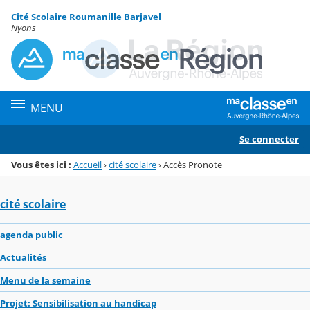
Panneau de gestion des cookies
Cité Scolaire Roumanille Barjavel
Menu de la rubrique
Contenu
Nyons
MENU
Se connecter
Vous êtes ici :
Accueil
›
cité scolaire
›
Accès Pronote
cité scolaire
agenda public
Actualités
Menu de la semaine
Projet: Sensibilisation au handicap