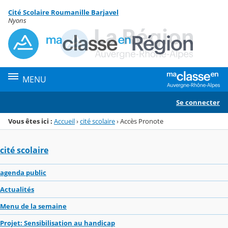
Panneau de gestion des cookies
Cité Scolaire Roumanille Barjavel
Menu de la rubrique
Contenu
Nyons
MENU
Se connecter
Vous êtes ici :
Accueil
›
cité scolaire
›
Accès Pronote
cité scolaire
agenda public
Actualités
Menu de la semaine
Projet: Sensibilisation au handicap