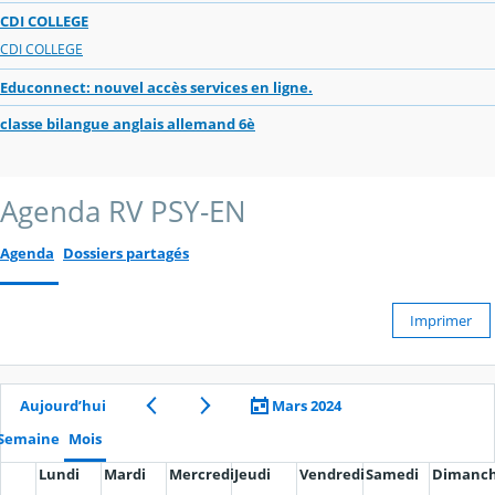
CDI COLLEGE
CDI COLLEGE
Educonnect: nouvel accès services en ligne.
classe bilangue anglais allemand 6è
Agenda RV PSY-EN
Agenda
Dossiers partagés
Imprimer
Aujourd’hui
Mars 2024
Semaine
Mois
Lundi
Mardi
Mercredi
Jeudi
Vendredi
Samedi
Dimanc