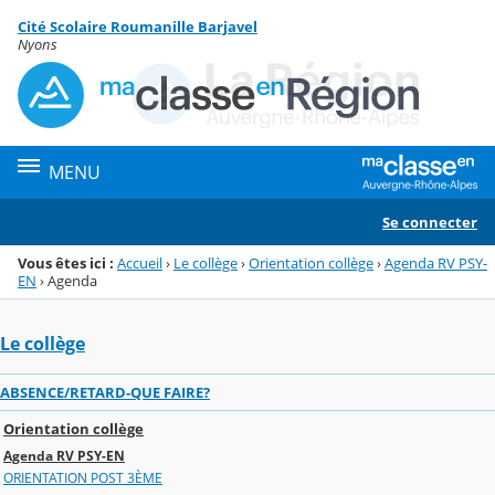
Panneau de gestion des cookies
Cité Scolaire Roumanille Barjavel
Menu de la rubrique
Contenu
Nyons
MENU
Se connecter
Vous êtes ici :
Accueil
›
Le collège
›
Orientation collège
›
Agenda RV PSY-
EN
›
Agenda
Le collège
ABSENCE/RETARD-QUE FAIRE?
Orientation collège
Agenda RV PSY-EN
ORIENTATION POST 3ÈME