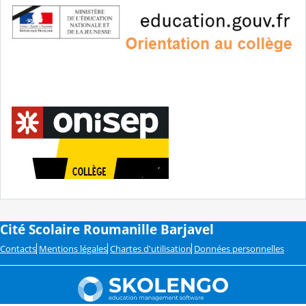
Cité Scolaire Roumanille Barjavel
Contacts
Mentions légales
Chartes d'utilisation
Données personnelles