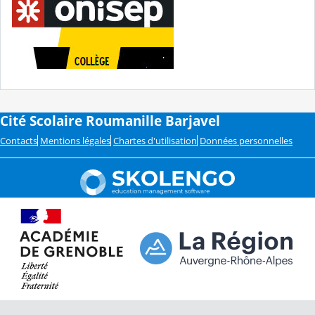
Cité Scolaire Roumanille Barjavel
Contacts
Mentions légales
Chartes d'utilisation
Données personnelles