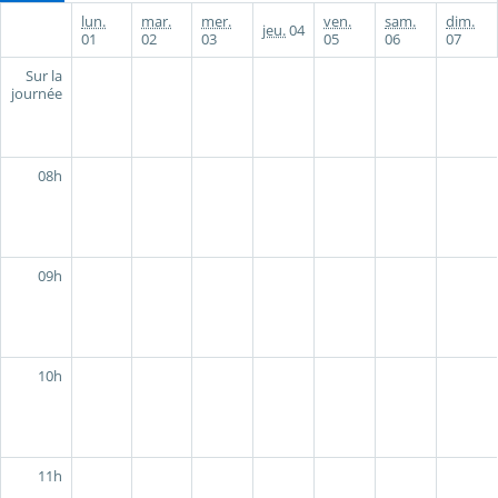
lun.
mar.
mer.
ven.
sam.
dim.
jeu.
04
01
02
03
05
06
07
Sur la
journée
08h
09h
10h
11h