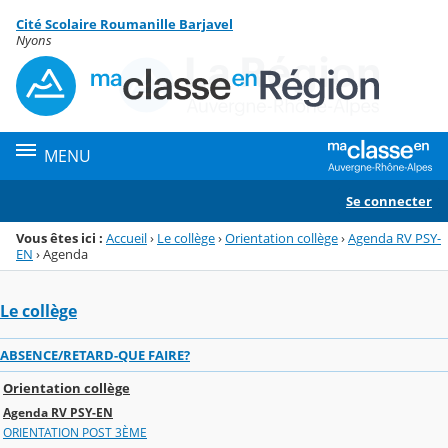
Panneau de gestion des cookies
Cité Scolaire Roumanille Barjavel
Menu de la rubrique
Contenu
Nyons
MENU
Se connecter
Vous êtes ici :
Accueil
›
Le collège
›
Orientation collège
›
Agenda RV PSY-
EN
›
Agenda
Le collège
ABSENCE/RETARD-QUE FAIRE?
Orientation collège
Agenda RV PSY-EN
ORIENTATION POST 3ÈME