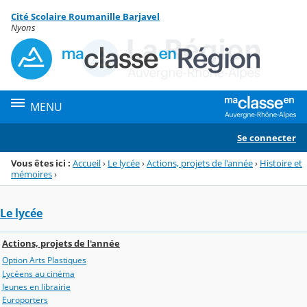
Panneau de gestion des cookies
Cité Scolaire Roumanille Barjavel
Menu de la rubrique
Contenu
Nyons
MENU
Se connecter
Vous êtes ici :
Accueil
›
Le lycée
›
Actions, projets de l'année
›
Histoire et
mémoires
›
Le lycée
Actions, projets de l'année
Option Arts Plastiques
Lycéens au cinéma
Jeunes en librairie
Europorters