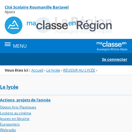
Panneau de gestion des cookies
Cité Scolaire Roumanille Barjavel
Menu de la rubrique
Contenu
Nyons
MENU
Se connecter
Vous êtes ici :
Accueil
›
Le lycée
›
RÉUSSIR AU LYCÉE
›
Le lycée
Actions, projets de l'année
Option Arts Plastiques
Lycéens au cinéma
Jeunes en librairie
Europorters
Webradio