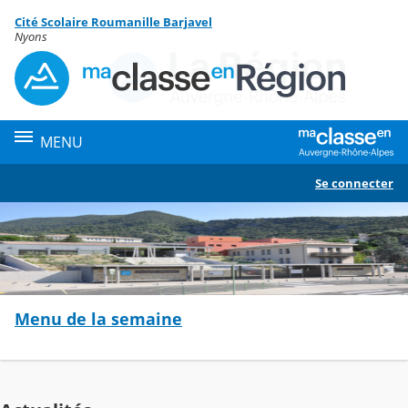
Panneau de gestion des cookies
Cité Scolaire Roumanille Barjavel
Contenu
Nyons
MENU
Se connecter
Menu de la semaine