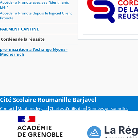
Accèder à Pronote avec ses "identifiants
ENT"
Accèder à Pronote depuis le logiciel Client
Pronote
PAIEMENT CANTINE
Cordées de la réussite
pré- inscrition à l'échange Nyons -
Mechernich
Cité Scolaire Roumanille Barjavel
Contacts
Mentions légales
Chartes d'utilisation
Données personnelles