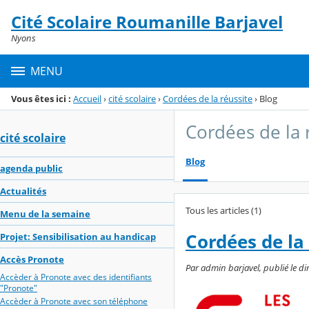
Panneau de gestion des cookies
Cité Scolaire Roumanille Barjavel
Menu de la rubrique
Contenu
Nyons
MENU
Vous êtes ici :
Accueil
›
cité scolaire
›
Cordées de la réussite
›
Blog
Cordées de la 
cité scolaire
Blog
agenda public
Actualités
Tous les articles (1)
Menu de la semaine
Cordées de la
Projet: Sensibilisation au handicap
Accès Pronote
Par admin barjavel, publié le 
Accèder à Pronote avec des identifiants
"Pronote"
Accèder à Pronote avec son téléphone