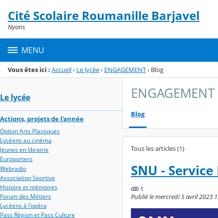
Panneau de gestion des cookies
Cité Scolaire Roumanille Barjavel
Menu de la rubrique
Contenu
Nyons
MENU
Vous êtes ici :
Accueil
›
Le lycée
›
ENGAGEMENT
›
Blog
ENGAGEMENT
Le lycée
Blog
Actions, projets de l'année
Option Arts Plastiques
Lycéens au cinéma
Tous les articles (1)
Jeunes en librairie
Europorters
SNU - Service
Webradio
Association Sportive
Histoire et mémoires
1
Publié le mercredi 5 avril 2023 1
Forum des Métiers
Lycéens à l'opéra
Pass Région et Pass Culture