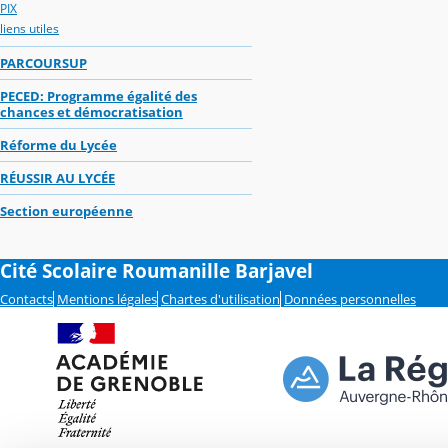
PIX
liens utiles
PARCOURSUP
PECED: Programme égalité des
chances et démocratisation
Réforme du Lycée
RÉUSSIR AU LYCÉE
Section européenne
Cité Scolaire Roumanille Barjavel
Contacts
Mentions légales
Chartes d'utilisation
Données personnelles