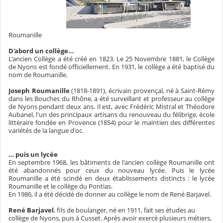
Roumanille
D'abord un collège…
L'ancien Collège a été créé en 1823. Le 25 Novembre 1881, le Collège
de Nyons est fondé officiellement. En 1931, le collège a été baptisé du
nom de Roumanille.
Joseph Roumanille
(1818-1891), écrivain provençal, né à Saint-Rémy
dans les Bouches du Rhône, a été surveillant et professeur au collège
de Nyons pendant deux ans. Il est, avec Frédéric Mistral et Théodore
Aubanel, l'un des principaux artisans du renouveau du félibrige, école
littéraire fondée en Provence (1854) pour le maintien des différentes
variétés de la langue d'oc.
… puis un lycée
En septembre 1968, les bâtiments de l'ancien collège Roumanille ont
été abandonnés pour ceux du nouveau lycée. Puis le lycée
Roumanille a été scindé en deux établissements distincts : le lycée
Roumanille et le collège du Pontias.
En 1986, il a été décidé de donner au collège le nom de René Barjavel.
René Barjavel
, fils de boulanger, né en 1911, fait ses études au
collège de Nyons, puis à Cusset. Après avoir exercé plusieurs métiers,