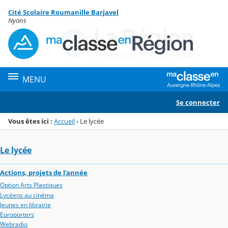
Panneau de gestion des cookies
Cité Scolaire Roumanille Barjavel
Menu de la rubrique
Contenu
Nyons
MENU
Se connecter
Vous êtes ici :
Accueil
›
Le lycée
Le lycée
Actions, projets de l'année
Option Arts Plastiques
Lycéens au cinéma
Jeunes en librairie
Europorters
Webradio