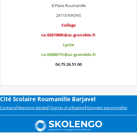
8 Place Roumanille
26110 NYONS
Collège
ce.0261089t@ac-grenoble.fr
Lycée
ce.0260017c@ac-grenoble.fr
04.75.26.51.00
Cité Scolaire Roumanille Barjavel
Contacts
Mentions légales
Chartes d'utilisation
Données personnelles