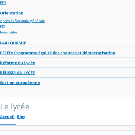
EPS
Orientation
Après la Seconde générale
PIX
liens utiles
PARCOURSUP
PECED: Programme égalité des chances et démocratisation
Réforme du Lycée
RÉUSSIR AU LYCÉE
Section européenne
Le lycée
Accueil
Blog