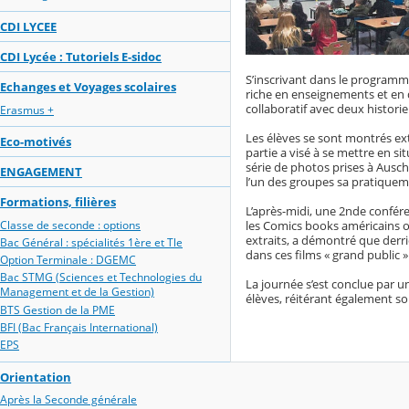
CDI LYCEE
CDI Lycée : Tutoriels E-sidoc
S’inscrivant dans le programm
Echanges et Voyages scolaires
riche en enseignements et en 
collaboratif avec deux histori
Erasmus +
Les élèves se sont montrés ex
Eco-motivés
partie a visé à se mettre en s
série de photos prises à Ausch
ENGAGEMENT
l’un des groupes sa pratiqueme
Formations, filières
L’après-midi, une 2nde confér
Classe de seconde : options
les Comics books américains on
extraits, a démontré que derr
Bac Général : spécialités 1ère et Tle
dans ces films « grand public »
Option Terminale : DGEMC
Bac STMG (Sciences et Technologies du
La journée s’est conclue par 
Management et de la Gestion)
élèves, réitérant également s
BTS Gestion de la PME
BFI (Bac Français International)
EPS
Orientation
Après la Seconde générale