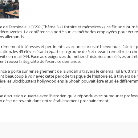
e de Terminale HGGSP (Thème 3 « Histoire et mémoires »), ce fût une journé
découvertes. La conférence a porté sur les méthodes employées pour écrire l
ens allemands.
trêmement intéressés et pertinents, avec une curiosité bienvenue. L’atelier
ituation, les 45 élèves étant répartis en groupe de 5 et devant remettre en c
witz en mail 944. Face aux exigences du métier d’historien, nos élèves ont ét
nt réussi l’intégralité de l’exercice demandé.
ence a porté sur l’enseignement de la Shoah à travers le cinéma. Tal Bruttm
t beaucoup à voir avec cette période tragique de l’histoire et, à travers d
ière les Blockbusters hollywoodiens la Shoah pouvait être étudiée différem
.
une discussion ouverte avec l’historien qui a répondu avec humour et profes
on désir de revenir dans notre établissement prochainement