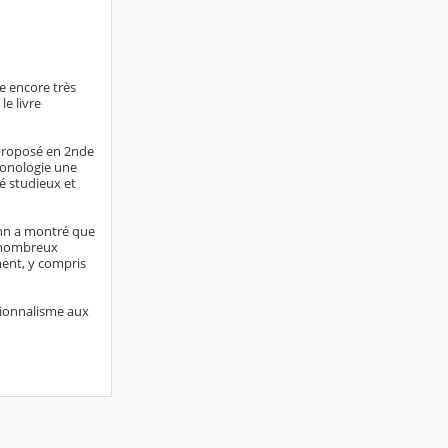
e encore très
e livre
 proposé en 2nde
hronologie une
é studieux et
ann a montré que
e nombreux
ment, y compris
sionnalisme aux