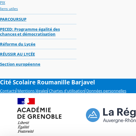
PIX
liens utiles
PARCOURSUP
PECED: Programme égalité des
chances et démocratisation
Réforme du Lycée
RÉUSSIR AU LYCÉE
Section européenne
Cité Scolaire Roumanille Barjavel
Contacts
Mentions légales
Chartes d'utilisation
Données personnelles