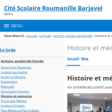
Panneau de gestion des cookies
Cité Scolaire Roumanille Barjavel
Menu de la rubrique
Contenu
Nyons
MENU
Vous êtes ici :
Accueil
›
Le lycée
›
Actions, projets de l'année
›
Histoire et
Histoire et m
Le lycée
Accueil
Blog
Actions, projets de l'année
Option Arts Plastiques
Lycéens au cinéma
Histoire et m
Jeunes en librairie
Europorters
Webradio
Par SEVERINE BELLEDENT, publié 
Association Sportive
Histoire et mémoires
Forum des Métiers
Lycéens à l'opéra
Pass Région et Pass Culture