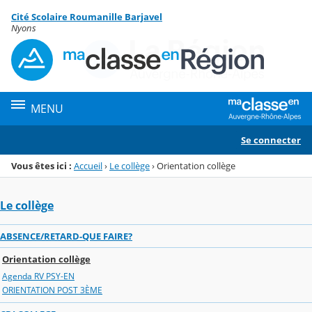
Panneau de gestion des cookies
Cité Scolaire Roumanille Barjavel
Menu de la rubrique
Contenu
Nyons
MENU
Se connecter
Vous êtes ici :
Accueil
›
Le collège
›
Orientation collège
Le collège
ABSENCE/RETARD-QUE FAIRE?
Orientation collège
Agenda RV PSY-EN
ORIENTATION POST 3ÈME