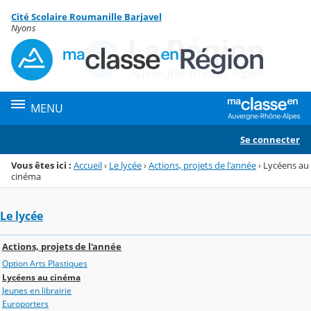
Panneau de gestion des cookies
Cité Scolaire Roumanille Barjavel
Menu de la rubrique
Contenu
Nyons
MENU
Se connecter
Vous êtes ici :
Accueil
›
Le lycée
›
Actions, projets de l'année
›
Lycéens au
cinéma
Le lycée
Actions, projets de l'année
Option Arts Plastiques
Lycéens au cinéma
Jeunes en librairie
Europorters