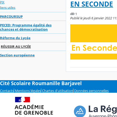
EN SECONDE
PIX
liens utiles
1
PARCOURSUP
Publié le jeudi 6 janvier 2022 11
PECED: Programme égalité des
chances et démocratisation
Réforme du Lycée
RÉUSSIR AU LYCÉE
Section européenne
Cité Scolaire Roumanille Barjavel
Contacts
Mentions légales
Chartes d'utilisation
Données personnelles