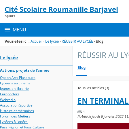
Panneau de gestion des cookies
Cité Scolaire Roumanille Barjavel
Menu de la rubrique
Contenu
Nyons
MENU
Vous êtes ici :
Accueil
›
Le lycée
›
RÉUSSIR AU LYCÉE
›
Blog
RÉUSSIR AU LY
Le lycée
Blog
Actions, projets de l'année
Option Arts Plastiques
Lycéens au cinéma
Tous les articles (3)
Jeunes en librairie
Europorters
EN TERMINAL
Webradio
Association Sportive
Histoire et mémoires
1
Publié le jeudi 6 janvier 2022 11
Forum des Métiers
Lycéens à l'opéra
Pass Région et Pass Culture