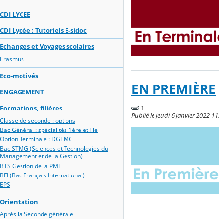
CDI LYCEE
CDI Lycée : Tutoriels E-sidoc
Echanges et Voyages scolaires
Erasmus +
Eco-motivés
EN PREMIÈRE
ENGAGEMENT
1
Formations, filières
Publié le jeudi 6 janvier 2022 11
Classe de seconde : options
Bac Général : spécialités 1ère et Tle
Option Terminale : DGEMC
Bac STMG (Sciences et Technologies du
Management et de la Gestion)
BTS Gestion de la PME
BFI (Bac Français International)
EPS
Orientation
Après la Seconde générale