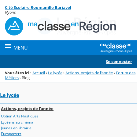
Panneau de gestion des cookies
Cité Scolaire Roumanille Barjavel
Menu de la rubrique
Contenu
Nyons
MENU
Se connecter
Vous êtes ici :
Accueil
›
Le lycée
›
Actions, projets de l'année
›
Forum des
Métiers
›
Blog
Le lycée
Actions, projets de l'année
Option Arts Plastiques
Lycéens au cinéma
Jeunes en librairie
Europorters