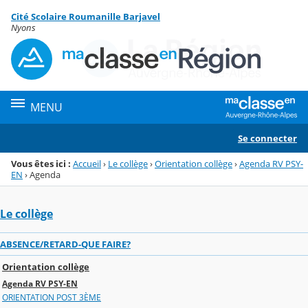
Panneau de gestion des cookies
Cité Scolaire Roumanille Barjavel
Menu de la rubrique
Contenu
Nyons
MENU
Se connecter
Vous êtes ici :
Accueil
›
Le collège
›
Orientation collège
›
Agenda RV PSY-
EN
›
Agenda
Le collège
ABSENCE/RETARD-QUE FAIRE?
Orientation collège
Agenda RV PSY-EN
ORIENTATION POST 3ÈME