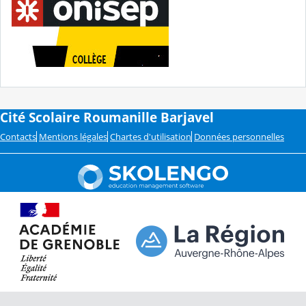
Cité Scolaire Roumanille Barjavel
Contacts
Mentions légales
Chartes d'utilisation
Données personnelles