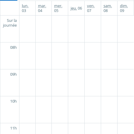
lun.
mar.
mer.
ven.
sam.
dim.
jeu.
06
03
04
05
07
08
09
Sur la
journée
08h
09h
10h
11h