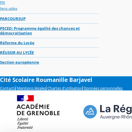
PIX
liens utiles
PARCOURSUP
PECED: Programme égalité des chances et
démocratisation
Réforme du Lycée
RÉUSSIR AU LYCÉE
Section européenne
Cité Scolaire Roumanille Barjavel
Contacts
Mentions légales
Chartes d'utilisation
Données personnelles