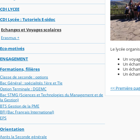
CDI LYCEE
CDI Lycée : Tutoriels E-sidoc
Echanges et Voyages scolaires
Erasmus +
Eco-motivés
Le lycée organi
ENGAGEMENT
Un voyage
Un échan
Formations, filières
Un échang
Un échan
Classe de seconde : options
Bac Général : spécialités 1ère et Tle
<< Première pa
Option Terminale : DGEMC
Bac STMG (Sciences et Technologies du Management et de
la Gestion)
BTS Gestion de la PME
BFI (Bac Français International)
EPS
Orientation
Après la Seconde générale