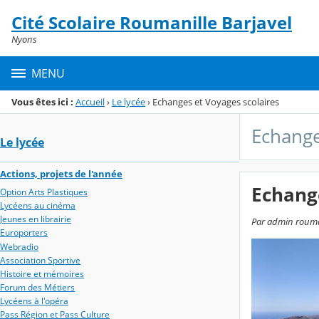
Panneau de gestion des cookies
Cité Scolaire Roumanille Barjavel
Menu de la rubrique
Contenu
Nyons
MENU
Vous êtes ici :
Accueil
›
Le lycée
›
Echanges et Voyages scolaires
Echange
Le lycée
Actions, projets de l'année
Echange
Option Arts Plastiques
Lycéens au cinéma
Jeunes en librairie
Par admin roumani
Europorters
Webradio
Association Sportive
Histoire et mémoires
Forum des Métiers
Lycéens à l'opéra
Pass Région et Pass Culture