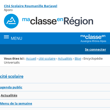
Panneau de gestion des cookies
Cité Scolaire Roumanille Barjavel
Menu de la rubrique
Contenu
Nyons
MENU
Se connecter
Vous êtes ici :
Accueil
›
cité scolaire
›
Actualités
›
Blog
›
Encyclopédie
Universalis
cité scolaire
agenda public
Actualités
Menu de la semaine