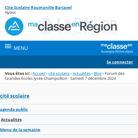
Panneau de gestion des cookies
Cité Scolaire Roumanille Barjavel
Menu de la rubrique
Contenu
Nyons
MENU
Se connecter
Vous êtes ici :
Accueil
›
cité scolaire
›
Actualités
›
Blog
›
Forum des
Grandes Ecoles lycée Champollion - Samedi 7 décembre 2024
cité scolaire
agenda public
Actualités
Menu de la semaine