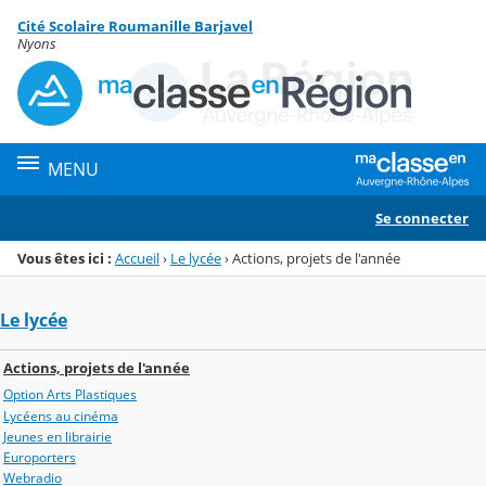
Panneau de gestion des cookies
Cité Scolaire Roumanille Barjavel
Menu de la rubrique
Contenu
Nyons
MENU
Se connecter
Vous êtes ici :
Accueil
›
Le lycée
›
Actions, projets de l'année
Le lycée
Actions, projets de l'année
Option Arts Plastiques
Lycéens au cinéma
Jeunes en librairie
Europorters
Webradio