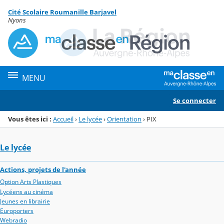
Panneau de gestion des cookies
Cité Scolaire Roumanille Barjavel
Menu de la rubrique
Contenu
Nyons
MENU
Se connecter
Vous êtes ici :
Accueil
›
Le lycée
›
Orientation
›
PIX
Le lycée
Actions, projets de l'année
Option Arts Plastiques
Lycéens au cinéma
Jeunes en librairie
Europorters
Webradio