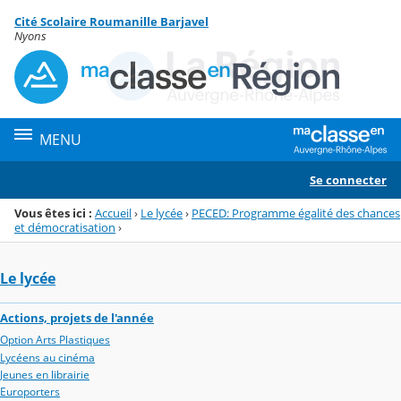
Panneau de gestion des cookies
Cité Scolaire Roumanille Barjavel
Menu de la rubrique
Contenu
Nyons
MENU
Se connecter
Vous êtes ici :
Accueil
›
Le lycée
›
PECED: Programme égalité des chances
et démocratisation
›
Le lycée
Actions, projets de l'année
Option Arts Plastiques
Lycéens au cinéma
Jeunes en librairie
Europorters