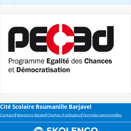
Cité Scolaire Roumanille Barjavel
Contacts
Mentions légales
Chartes d'utilisation
Données personnelles