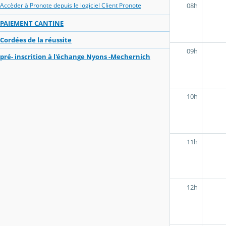
08h
Accèder à Pronote depuis le logiciel Client Pronote
PAIEMENT CANTINE
Cordées de la réussite
09h
pré- inscrition à l'échange Nyons -Mechernich
10h
11h
12h