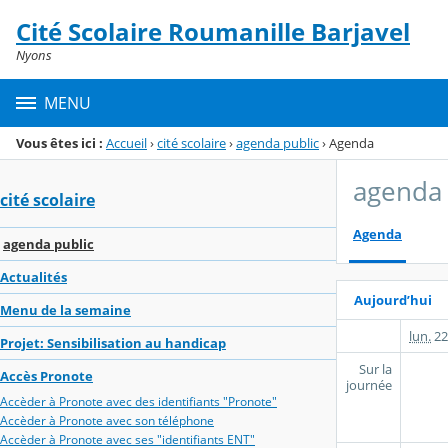
Panneau de gestion des cookies
Cité Scolaire Roumanille Barjavel
Menu de la rubrique
Contenu
Nyons
MENU
Vous êtes ici :
Accueil
›
cité scolaire
›
agenda public
›
Agenda
agenda 
cité scolaire
Agenda
agenda public
Actualités
Aujourd’hui
Menu de la semaine
lun.
22
Projet: Sensibilisation au handicap
Sur la
Accès Pronote
journée
Accèder à Pronote avec des identifiants "Pronote"
Accèder à Pronote avec son téléphone
Accèder à Pronote avec ses "identifiants ENT"