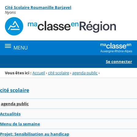
Panneau de gestion des cookies
Cité Scolaire Roumanille Barjavel
Menu de la rubrique
Contenu
Nyons
MENU
Se connecter
Vous êtes ici :
Accueil
›
cité scolaire
›
agenda public
›
cité scolaire
agenda public
Actualités
Menu de la semaine
Projet: Sensibilisation au handicap