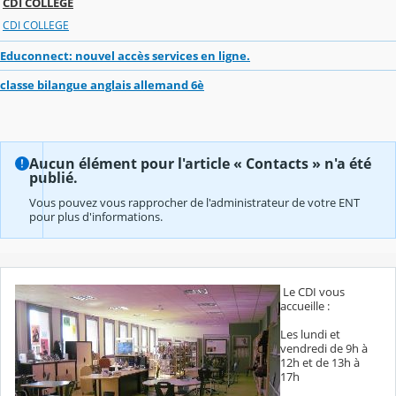
CDI COLLEGE
CDI COLLEGE
Educonnect: nouvel accès services en ligne.
classe bilangue anglais allemand 6è
Aucun élément pour l'article « Contacts » n'a été
publié.
Vous pouvez vous rapprocher de l'administrateur de votre ENT
pour plus d'informations.
Le CDI vous
accueille :
Les lundi et
vendredi de 9h à
12h et de 13h à
17h