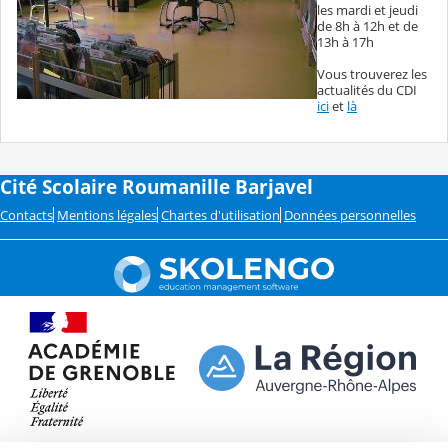
les mardi et jeudi
de 8h à 12h et de
13h à 17h
Vous trouverez les
actualités du CDI
ici
et
là
Cité Scolaire Roumanille Barjavel
Contacts
Mentions légales
Chartes d'utilisation
Données personnelles