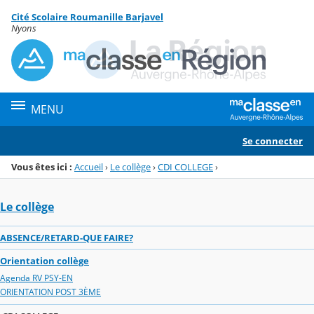
Panneau de gestion des cookies
Cité Scolaire Roumanille Barjavel
Menu de la rubrique
Contenu
Nyons
MENU
Se connecter
Vous êtes ici :
Accueil
›
Le collège
›
CDI COLLEGE
›
Le collège
ABSENCE/RETARD-QUE FAIRE?
Orientation collège
Agenda RV PSY-EN
ORIENTATION POST 3ÈME