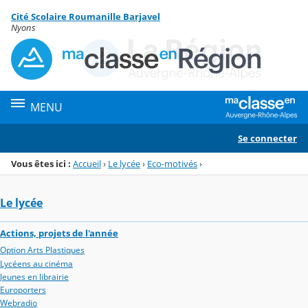
Panneau de gestion des cookies
Cité Scolaire Roumanille Barjavel
Menu de la rubrique
Contenu
Nyons
MENU
Se connecter
Vous êtes ici :
Accueil
›
Le lycée
›
Eco-motivés
›
Le lycée
Actions, projets de l'année
Option Arts Plastiques
Lycéens au cinéma
Jeunes en librairie
Europorters
Webradio