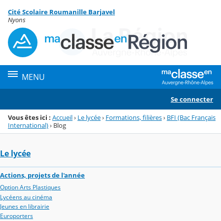
Panneau de gestion des cookies
Cité Scolaire Roumanille Barjavel
Menu de la rubrique
Contenu
Nyons
MENU
Se connecter
Vous êtes ici :
Accueil
›
Le lycée
›
Formations, filières
›
BFI (Bac Français
International)
›
Blog
Le lycée
Actions, projets de l'année
Option Arts Plastiques
Lycéens au cinéma
Jeunes en librairie
Europorters