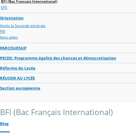
BFI (Bac Français International)
EPS
Orientation
Après la Seconde générale
PIX
liens utiles
PARCOURSUP
PECED: Programme égalité des chances et démocratisation
Réforme du Lycée
RÉUSSIR AU LYCÉE
Section européenne
BFI (Bac Français International)
Blog