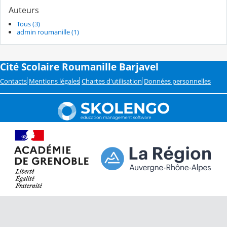
Auteurs
Tous (3)
admin roumanille (1)
Cité Scolaire Roumanille Barjavel
Contacts
Mentions légales
Chartes d'utilisation
Données personnelles