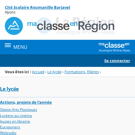
Panneau de gestion des cookies
Cité Scolaire Roumanille Barjavel
Menu de la rubrique
Contenu
Nyons
MENU
Se connecter
Vous êtes ici :
Accueil
›
Le lycée
›
Formations, filières
›
Le lycée
Actions, projets de l'année
Option Arts Plastiques
Lycéens au cinéma
Jeunes en librairie
Europorters
Webradio