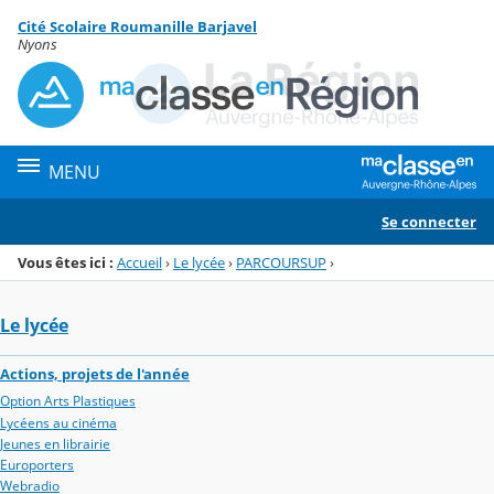
Panneau de gestion des cookies
Cité Scolaire Roumanille Barjavel
Menu de la rubrique
Contenu
Nyons
MENU
Se connecter
Vous êtes ici :
Accueil
›
Le lycée
›
PARCOURSUP
›
Le lycée
Actions, projets de l'année
Option Arts Plastiques
Lycéens au cinéma
Jeunes en librairie
Europorters
Webradio