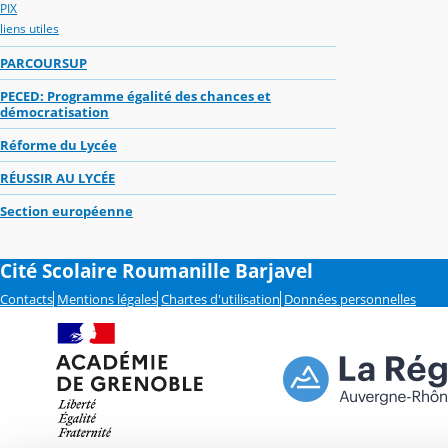
PIX
liens utiles
PARCOURSUP
PECED: Programme égalité des chances et
démocratisation
Réforme du Lycée
RÉUSSIR AU LYCÉE
Section européenne
Cité Scolaire Roumanille Barjavel
Contacts
Mentions légales
Chartes d'utilisation
Données personnelles