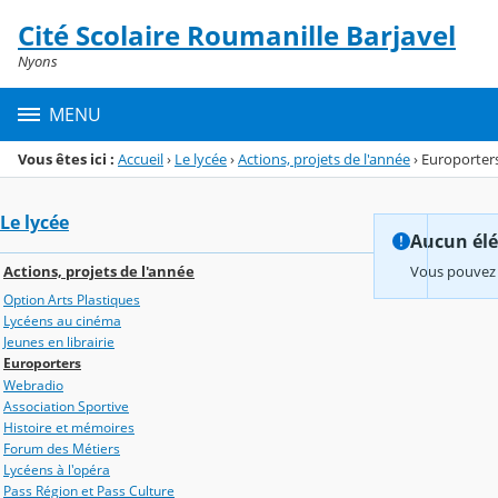
Panneau de gestion des cookies
Cité Scolaire Roumanille Barjavel
Menu de la rubrique
Contenu
Nyons
MENU
Vous êtes ici :
Accueil
›
Le lycée
›
Actions, projets de l'année
›
Europorter
Le lycée
Aucun élém
Actions, projets de l'année
Vous pouvez 
Option Arts Plastiques
Lycéens au cinéma
Jeunes en librairie
Europorters
Webradio
Association Sportive
Histoire et mémoires
Forum des Métiers
Lycéens à l'opéra
Pass Région et Pass Culture