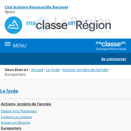
Panneau de gestion des cookies
Cité Scolaire Roumanille Barjavel
Menu de la rubrique
Contenu
Nyons
MENU
Se connecter
Vous êtes ici :
Accueil
›
Le lycée
›
Actions, projets de l'année
›
Europorters
Le lycée
Actions, projets de l'année
Option Arts Plastiques
Lycéens au cinéma
Jeunes en librairie
Europorters