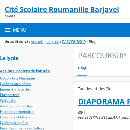
Panneau de gestion des cookies
Cité Scolaire Roumanille Barjavel
Menu de la rubrique
Contenu
Nyons
MENU
Vous êtes ici :
Accueil
›
Le lycée
›
PARCOURSUP
›
Blog
PARCOURSUP
Le lycée
Blog
Actions, projets de l'année
Option Arts Plastiques
Lycéens au cinéma
Tous les articles (3)
Jeunes en librairie
Europorters
DIAPORAMA 
Webradio
Association Sportive
Histoire et mémoires
1
Par SEVERINE BELLEDENT, publié l
Forum des Métiers
Lycéens à l'opéra
Pass Région et Pass Culture