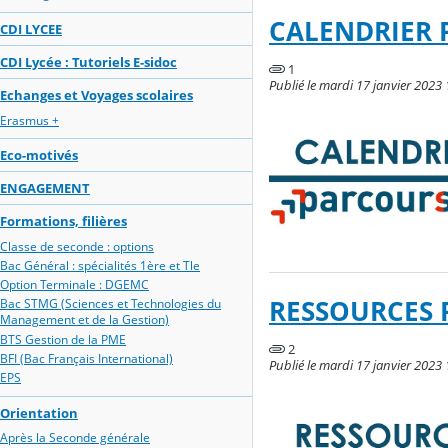
CALENDRIER 
CDI LYCEE
CDI Lycée : Tutoriels E-sidoc
1
Publié le mardi 17 janvier 2023 
Echanges et Voyages scolaires
Erasmus +
Eco-motivés
ENGAGEMENT
Formations, filières
Classe de seconde : options
Bac Général : spécialités 1ère et Tle
Option Terminale : DGEMC
RESSOURCES
Bac STMG (Sciences et Technologies du
Management et de la Gestion)
BTS Gestion de la PME
2
BFI (Bac Français International)
Publié le mardi 17 janvier 2023 
EPS
Orientation
Après la Seconde générale