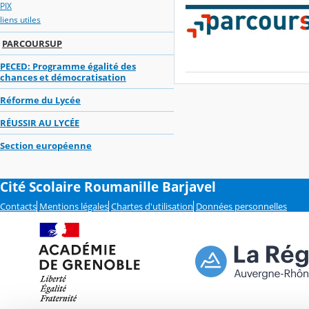
PIX
liens utiles
PARCOURSUP
PECED: Programme égalité des
chances et démocratisation
Réforme du Lycée
RÉUSSIR AU LYCÉE
Section européenne
Cité Scolaire Roumanille Barjavel
Contacts
Mentions légales
Chartes d'utilisation
Données personnelles